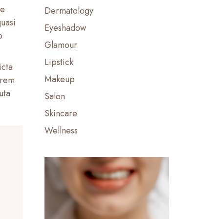
re
Dermatology
quasi
Eyeshadow
o
Glamour
Lipstick
icta
Makeup
 rem
uta
Salon
Skincare
Wellness