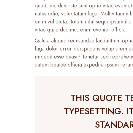
quod, incidunt iste sunt optio vitae eveni
natus odio, voluptatum fuga. Moltivitam nihi
enim vel dicta. Totam nihil sequi ipsum ill
vitae quae ducimus enim eveniet officia.
Qaluta aliquid recusandae laudantium opti
fuga dolor error perspiciatis voluptatem e
impedit esse quasi? Tenetur sed reprehender
autem beatae officia expedita ipsum rerum 
THIS QUOTE T
TYPESETTING. I
STANDAR