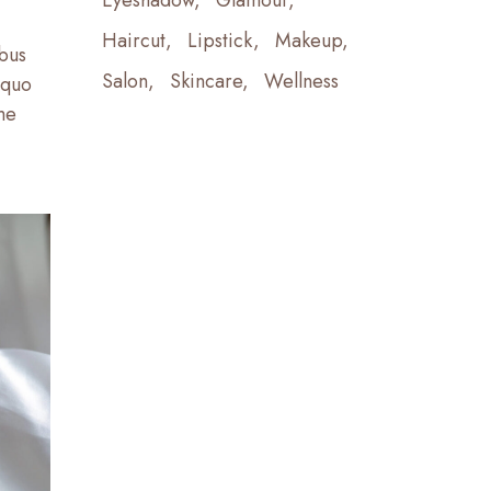
Eyeshadow
Glamour
Haircut
Lipstick
Makeup
ibus
Salon
Skincare
Wellness
 quo
me