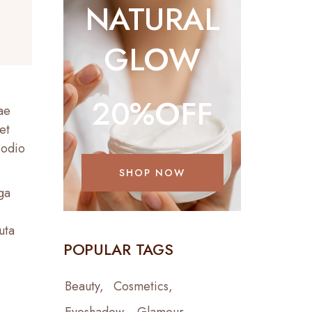
NATURAL
GLOW
20%OFF
dae
et
 odio
SHOP NOW
ga
uta
POPULAR TAGS
Beauty
Cosmetics