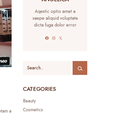
Aqestic optio amet a
saepe aliquid voluptate
dicta fuga dolor error
Facebook
Instagram
X
CATEGORIES
Beauty
Cosmetics
otam a