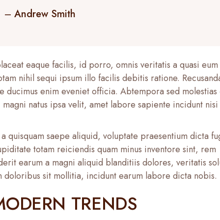
–
Andrew Smith
aceat eaque facilis, id porro, omnis veritatis a quasi eum
tam nihil sequi ipsum illo facilis debitis ratione. Recusan
e ducimus enim eveniet officia. Abtempora sed molestias 
 magni natus ipsa velit, amet labore sapiente incidunt nisi
a quisquam saepe aliquid, voluptate praesentium dicta fu
piditate totam reiciendis quam minus inventore sint, rem
it earum a magni aliquid blanditiis dolores, veritatis sol
doloribus sit mollitia, incidunt earum labore dicta nobis.
 MODERN TRENDS