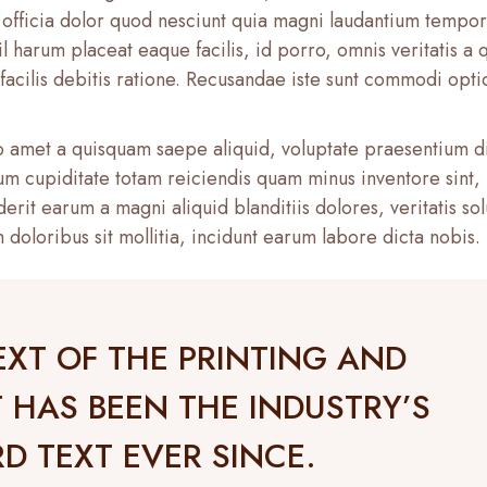
et officia dolor quod nesciunt quia magni laudantium tempo
l harum placeat eaque facilis, id porro, omnis veritatis a 
o facilis debitis ratione. Recusandae iste sunt commodi opti
o amet a quisquam saepe aliquid, voluptate praesentium d
um cupiditate totam reiciendis quam minus inventore sint,
it earum a magni aliquid blanditiis dolores, veritatis sol
doloribus sit mollitia, incidunt earum labore dicta nobis.
EXT OF THE PRINTING AND
T HAS BEEN THE INDUSTRY’S
D TEXT EVER SINCE.