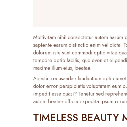
Moltivitam nihil consectetur autem harum pl
sapiente earum distinctio enim vel dicta. To
dolorem iste sunt commodi optio vitae qua
tempore optio facilis, quo eveniet eligendi
maxime illum eius, beatae.
Aqestic recusandae laudantium optio amet 
dolor error perspiciatis voluptatem eum cu
impedit esse quasi? Tenetur sed reprehender
autem beatae officia expedita ipsum rerum 
TIMELESS BEAUTY